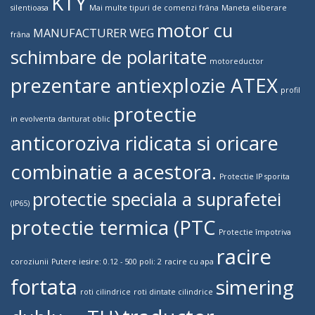
KTY
silentioasa
Mai multe tipuri de comenzi frâna
Maneta eliberare
motor cu
MANUFACTURER WEG
frâna
schimbare de polaritate
motoreductor
prezentare antiexplozie ATEX
profil
protectie
in evolventa danturat oblic
anticoroziva ridicata si oricare
combinatie a acestora.
Protectie IP sporita
protectie speciala a suprafetei
(IP65)
protectie termica (PTC
Protectie împotriva
racire
coroziunii
Putere iesire: 0.12 - 500 poli: 2
racire cu apa
fortata
simering
roti cilindrice
roti dintate cilindrice