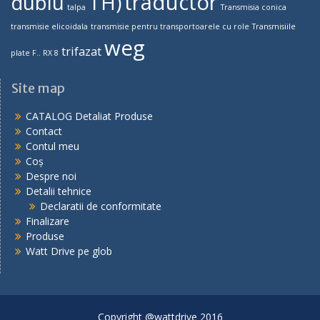
traductor
dublu
TH)
talpa
Transmisia conica
transmisie elicoidala
transmisie pentru transportoarele cu role
Transmisiile
weg
trifazat
plate F.. RX 8
Site map
CATALOG Detaliat Produse
Contact
Contul meu
Coș
Despre noi
Detalii tehnice
Declaratii de conformitate
Finalizare
Produse
Watt Drive pe glob
Copyright @wattdrive 2016