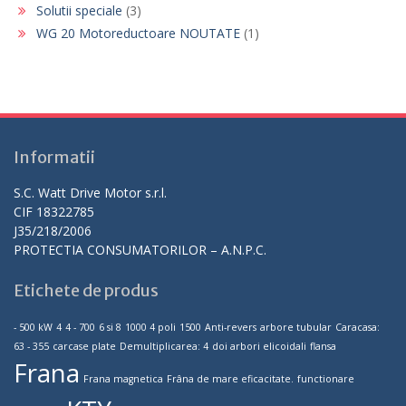
Solutii speciale
(3)
WG 20 Motoreductoare NOUTATE
(1)
Informatii
S.C. Watt Drive Motor s.r.l.
CIF 18322785
J35/218/2006
PROTECTIA CONSUMATORILOR – A.N.P.C.
Etichete de produs
- 500 kW
4
4 - 700
6 si 8
1000 4 poli
1500
Anti-revers
arbore tubular
Caracasa:
63 - 355
carcase plate
Demultiplicarea: 4
doi arbori elicoidali
flansa
Frana
Frana magnetica
Frâna de mare eficacitate.
functionare