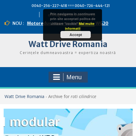
Skip
0040-256-227-418 === 0040-726-444-121
to
Prin navigarea in continuare
content
oficiu@wattdrivemotor.ro
prin site acceptati politca de
NOU :
Motoreductoare cu transmisie WG20
utilizare "cookie"
Mai multe
informatii
Accept
Watt Drive Romania
Cerințele dumneavoastra = expertiza noastră
Menu
Watt Drive Romania
-
Archive for
roti cilindrice