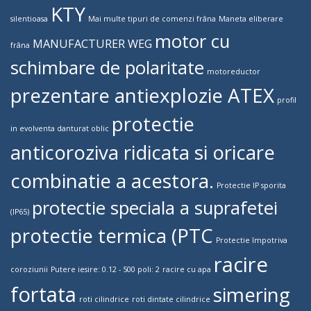
KTY
silentioasa
Mai multe tipuri de comenzi frâna
Maneta eliberare
motor cu
MANUFACTURER WEG
frâna
schimbare de polaritate
motoreductor
prezentare antiexplozie ATEX
profil
protectie
in evolventa danturat oblic
anticoroziva ridicata si oricare
combinatie a acestora.
Protectie IP sporita
protectie speciala a suprafetei
(IP65)
protectie termica (PTC
Protectie împotriva
racire
coroziunii
Putere iesire: 0.12 - 500 poli: 2
racire cu apa
fortata
simering
roti cilindrice
roti dintate cilindrice