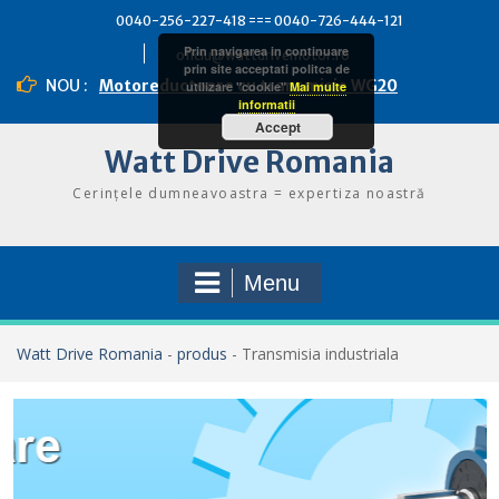
Skip
0040-256-227-418 === 0040-726-444-121
to
Prin navigarea in continuare
content
oficiu@wattdrivemotor.ro
prin site acceptati politca de
NOU :
Motoreductoare cu transmisie WG20
utilizare "cookie"
Mai multe
informatii
Accept
Watt Drive Romania
Cerințele dumneavoastra = expertiza noastră
Menu
Watt Drive Romania
-
produs
-
Transmisia industriala