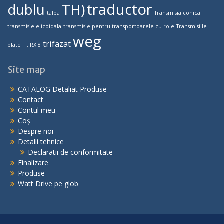
traductor
dublu
TH)
talpa
Transmisia conica
transmisie elicoidala
transmisie pentru transportoarele cu role
Transmisiile
weg
trifazat
plate F.. RX 8
Site map
CATALOG Detaliat Produse
Contact
Contul meu
Coș
Despre noi
Detalii tehnice
Declaratii de conformitate
Finalizare
Produse
Watt Drive pe glob