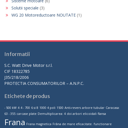
Sisteme motoare
(6)
Solutii speciale
(3)
WG 20 Motoreductoare NOUTATE
(1)
Informatii
S.C. Watt Drive Motor s.r.l.
CIF 18322785
J35/218/2006
PROTECTIA CONSUMATORILOR – A.N.P.C.
Etichete de produs
- 500 kW
4
4 - 700
6 si 8
1000 4 poli
1500
Anti-revers
arbore tubular
Caracasa:
63 - 355
carcase plate
Demultiplicarea: 4
doi arbori elicoidali
flansa
Frana
Frana magnetica
Frâna de mare eficacitate.
functionare